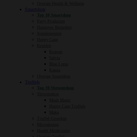
Overige Health & Wellness
Smartshop
Top 10 Smartshop
Party Producten
Hangover Remedies
Supplementen
Happy Caps
Kruiden
Kratom
Salvia
Blue Lotus
Kanna
Overige Smartshop
Truffels
Top 10 Shroomshop
Shroomshop
Mush Magic
Happy Caps Truffels
Maka
Truffel Growkits
Microdosing
Health Mushrooms
Overige Truffel