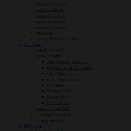
Cannabis Brownies
Cannabis Muffins
Cannabis Koekjes
Cannabis Snoepjes
Cannabis Drankjes
Chocolade
Overige Edibles & Drinks
Seedshop
Top 10 Seedshop
Cannabis zaden
Autoflowering Wietzaden
Gefeminiseerde Wietzaden
CBD Wietzaden
Royal Queen Seeds
F1 Zaden
Barney’s Farm
Narcos Seeds
RQS x Tyson
Cannabis Grow Kits
Growing Accessoires
Overige Seedshop
Headshop