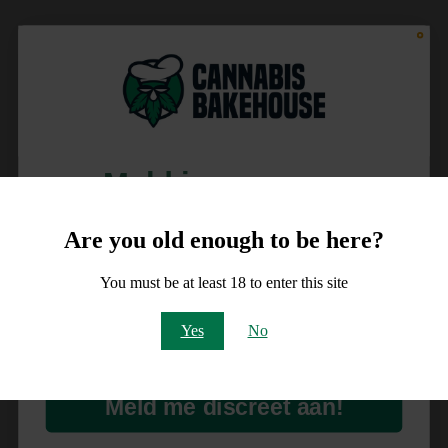
Meld je aan voor
10% korting
Are you old enough to be here?
op je order!
You must be at least 18 to enter this site
Email
Yes
No
Meld me discreet aan!