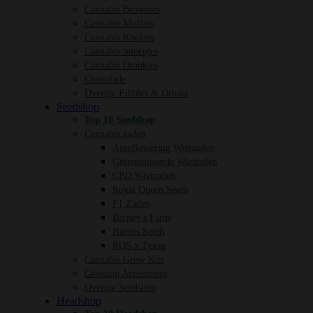
Cannabis Brownies
Cannabis Muffins
Cannabis Koekjes
Cannabis Snoepjes
Cannabis Drankjes
Chocolade
Overige Edibles & Drinks
Seedshop
Top 10 Seedshop
Cannabis zaden
Autoflowering Wietzaden
Gefeminiseerde Wietzaden
CBD Wietzaden
Royal Queen Seeds
F1 Zaden
Barney’s Farm
Narcos Seeds
RQS x Tyson
Cannabis Grow Kits
Growing Accessoires
Overige Seedshop
Headshop