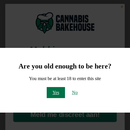
Meld je aan voor
10% korting
Are you old enough to be here?
op je order!
You must be at least 18 to enter this site
Email
Yes
No
Meld me discreet aan!