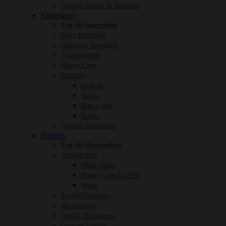
Overige Health & Wellness
Smartshop
Top 10 Smartshop
Party Producten
Hangover Remedies
Supplementen
Happy Caps
Kruiden
Kratom
Salvia
Blue Lotus
Kanna
Overige Smartshop
Truffels
Top 10 Shroomshop
Shroomshop
Mush Magic
Happy Caps Truffels
Maka
Truffel Growkits
Microdosing
Health Mushrooms
Overige Truffel