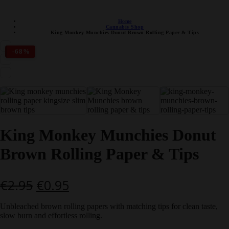
DISCRETE VERZENDING
Home
Cannabis Shop
King Monkey Munchies Donut Brown Rolling Paper & Tips
-68%
King Monkey Munchies Donut
Brown Rolling Paper & Tips
Oorspronkelijke
Huidige
€
2.95
€
0.95
prijs
prijs
Unbleached brown rolling papers with matching tips for clean taste,
was:
is:
slow burn and effortless rolling.