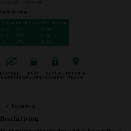
€2.95.
€0.95.
Availability:
Uitverkocht
Staffelkorting
Aantal
Korting (%)
Prijs per stuk
3 - 4
5%
€
0.90
5 - 9
10%
€
0.86
10 +
15%
€
0.81
DISCREET
FAST
SECURE
TRACK &
SHIPPING
DELIVERY
PAYMENT
TRACE
Beschrijving
Beschrijving
The
King Monkey Munchies Brown Rolling Paper & Tips
set