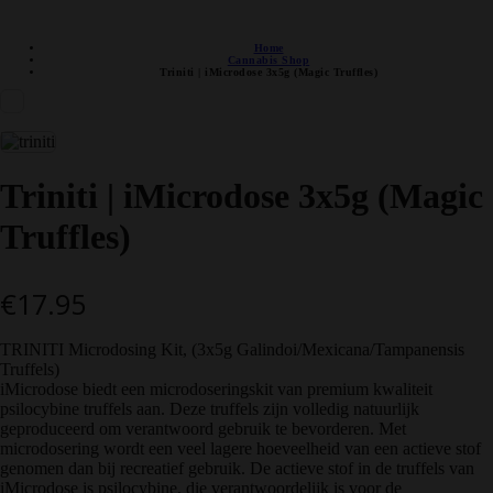
DISCRETE VERZENDING
Home
Cannabis Shop
Triniti | iMicrodose 3x5g (Magic Truffles)
Triniti | iMicrodose 3x5g (Magic
Truffles)
€
17.95
TRINITI Microdosing Kit, (3x5g Galindoi/Mexicana/Tampanensis
Truffels)
iMicrodose biedt een microdoseringskit van premium kwaliteit
psilocybine truffels aan. Deze truffels zijn volledig natuurlijk
geproduceerd om verantwoord gebruik te bevorderen. Met
microdosering wordt een veel lagere hoeveelheid van een actieve stof
genomen dan bij recreatief gebruik. De actieve stof in de truffels van
iMicrodose is psilocybine, die verantwoordelijk is voor de