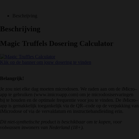
Beschrijving
Beschrijving
Magic Truffels Dosering Calculator
Klik op de banner om jouw dosering te vinden
Belangrijk!
Je
z
ou
n
iet
el
ke
dag
moeten micro
d
osen
.
We
rad
en
a
an
om
de
i
Micro
–
app
te
g
eb
ru
iken
(
www
.
im
icro
app
.
com
)
om
je
micro
dos
iser
v
aring
en
b
ij
te
h
oud
en
en
de
optim
ale
frequent
ie
v
oor
j
ou
te
vind
en
.
De
i
Micro
–
app
is
gem
ak
kel
ijk
toe
gan
kel
ijk
via
de
QR
–
code
op
de
ver
pak
king
van
i
Micro
dose
of
via
de
ver
v
ald
atum
en
instruct
ie
handle
iding
er
in
.
Dit niet-synthetische product is beschikbaar om te kopen, voor
volwassen inwoners van Nederland (18+).