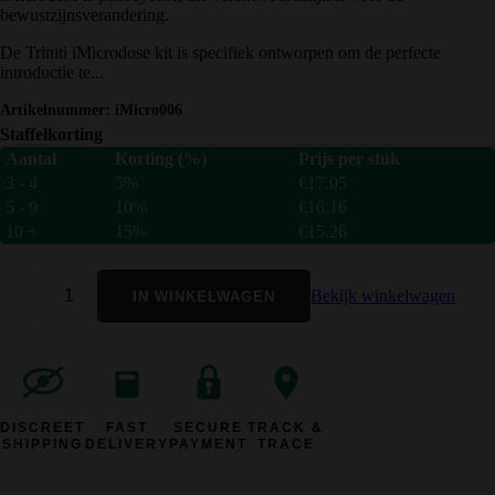
bewustzijnsverandering.
De Triniti iMicrodose kit is specifiek ontworpen om de perfecte
introductie te...
Artikelnummer:
iMicro006
Staffelkorting
Aantal
Korting (%)
Prijs per stuk
3 - 4
5%
€
17.05
5 - 9
10%
€
16.16
10 +
15%
€
15.26
Bekijk winkelwagen
IN WINKELWAGEN
DISCREET
FAST
SECURE
TRACK &
SHIPPING
DELIVERY
PAYMENT
TRACE