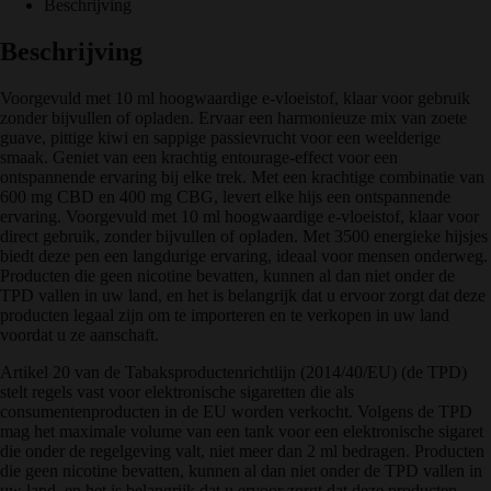
Beschrijving
Beschrijving
Voorgevuld met 10 ml hoogwaardige e-vloeistof, klaar voor gebruik
zonder bijvullen of opladen. Ervaar een harmonieuze mix van zoete
guave, pittige kiwi en sappige passievrucht voor een weelderige
smaak. Geniet van een krachtig entourage-effect voor een
ontspannende ervaring bij elke trek. Met een krachtige combinatie van
600 mg CBD en 400 mg CBG, levert elke hijs een ontspannende
ervaring. Voorgevuld met 10 ml hoogwaardige e-vloeistof, klaar voor
direct gebruik, zonder bijvullen of opladen. Met 3500 energieke hijsjes
biedt deze pen een langdurige ervaring, ideaal voor mensen onderweg.
Producten die geen nicotine bevatten, kunnen al dan niet onder de
TPD vallen in uw land, en het is belangrijk dat u ervoor zorgt dat deze
producten legaal zijn om te importeren en te verkopen in uw land
voordat u ze aanschaft.
Artikel 20 van de Tabaksproductenrichtlijn (2014/40/EU) (de TPD)
stelt regels vast voor elektronische sigaretten die als
consumentenproducten in de EU worden verkocht. Volgens de TPD
mag het maximale volume van een tank voor een elektronische sigaret
die onder de regelgeving valt, niet meer dan 2 ml bedragen. Producten
die geen nicotine bevatten, kunnen al dan niet onder de TPD vallen in
uw land, en het is belangrijk dat u ervoor zorgt dat deze producten