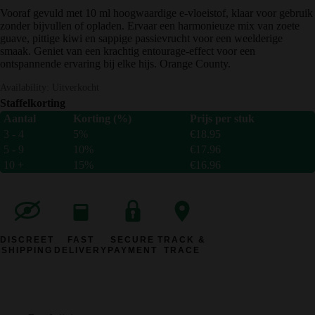
Vooraf gevuld met 10 ml hoogwaardige e-vloeistof, klaar voor gebruik
zonder bijvullen of opladen. Ervaar een harmonieuze mix van zoete
guave, pittige kiwi en sappige passievrucht voor een weelderige
smaak. Geniet van een krachtig entourage-effect voor een
ontspannende ervaring bij elke hijs. Orange County.
Availability:
Uitverkocht
Staffelkorting
Aantal
Korting (%)
Prijs per stuk
3 - 4
5%
€
18.95
5 - 9
10%
€
17.96
10 +
15%
€
16.96
DISCREET
FAST
SECURE
TRACK &
SHIPPING
DELIVERY
PAYMENT
TRACE