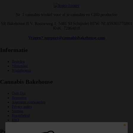
Nr. 1 cannabis winkel voor al je cannabis en CBD producten
SR Bakehouse B.V. Rooiseweg 1, 5481 SJ Schijndel BTW: NL859265778B01
KvK: 72864818
Vragen? support@cannabisbakehouse.com
Informatie
Bestellen
Wensenlijst
Winkelwagen
Cannabis Bakehouse
Over Ons
Bezorging
Algemene voorwaarden
Privacy policy
Sitemap
Retourbeleid
FAQ
Productcategorieën