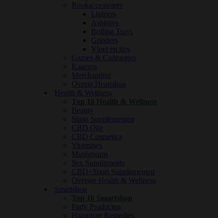
Rookaccessoires
Lighters
Ashtrays
Rolling Trays
Grinders
Vloei en tips
Games & Cadeautjes
Kaarsen
Merchandise
Overig Headshop
Health & Wellness
Top 10 Health & Wellness
Beauty
Slaap Supplementen
CBD Olie
CBD Cosmetica
Vitamines
Mushrooms
Sex Supplements
CBD+Sport Supplementen
Overige Health & Wellness
Smartshop
Top 10 Smartshop
Party Producten
Hangover Remedies