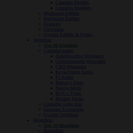
Cannabis Muffins
Cannabis Snoepjes
Mushroom Edibles
Energizing Edibles
Drankjes
Chocolade
Overige Edibles & Drinks
Seedshop
Top 10 Seedshop
Cannabis zaden
Autoflowering Wietzaden
Gefeminiseerde Wietzaden
CBD Wietzaden
Royal Queen Seeds
F1 Zaden
Barney’s Farm
Narcos Seeds
RQS x Tyson
Mystery Packs
Cannabis Grow Kits
Growing Accessoires
Overige Seedshop
Headshop
Top 10 Headshop
Bong/Pipe