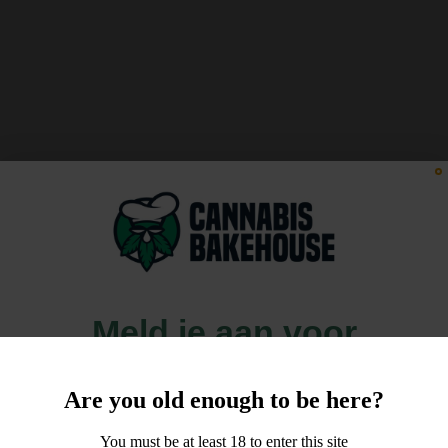
Meld je aan voor
10% korting
Are you old enough to be here?
op je order!
You must be at least 18 to enter this site