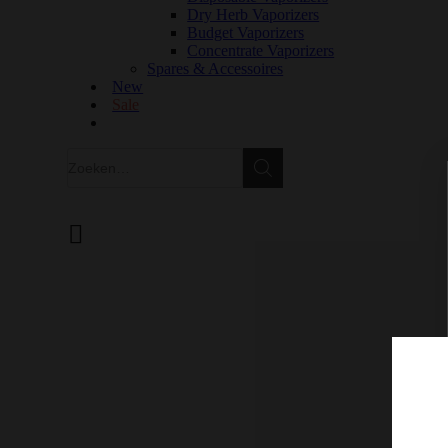
Dry Herb Vaporizers
Budget Vaporizers
Concentrate Vaporizers
Spares & Accessoires
New
Sale
Zoeken
Zoeken
Winkelwagen
GRATIS VERZENDING IN EUROPA VANAF €150
100% KWALITEIT