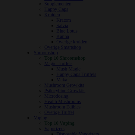
Supplementen
Happy Caps
Kruiden
Kratom
Salvia
Blue Lotus
Kanna
Overige kruiden
Overige Smartshop
Shroomshop
Top 10 Shroomshop
Magic Truffels
Mush Magic
Happy Caps Truffels
Maka
Mushroom Growkits
Psilocybine Growkits
Microdosing
Health Mushrooms
Mushroom Edibles
Overige Truffel
Vaping
Top 10 Vaping
Vaporizers
Disposable Vaporizers