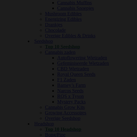
Cannabis Muffins
Cannabis Snoepjes
Mushroom Edibles
Energizing Edibles
Drankjes
Chocolade
Overige Edibles & Drinks
Seedshop
Top 10 Seedshop
Cannabis zaden
Autoflowering Wietzaden
Gefeminiseerde Wietzaden
CBD Wietzaden
Royal Queen Seeds
F1 Zaden
Barney’s Farm
Narcos Seeds
RQS x Tyson
Mystery Packs
Cannabis Grow Kits
Growing Accessoires
Overige Seedshop
Headshop
Top 10 Headshop
Bong/Pipe