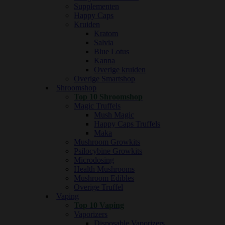
Supplementen
Happy Caps
Kruiden
Kratom
Salvia
Blue Lotus
Kanna
Overige kruiden
Overige Smartshop
Shroomshop
Top 10 Shroomshop
Magic Truffels
Mush Magic
Happy Caps Truffels
Maka
Mushroom Growkits
Psilocybine Growkits
Microdosing
Health Mushrooms
Mushroom Edibles
Overige Truffel
Vaping
Top 10 Vaping
Vaporizers
Disposable Vaporizers