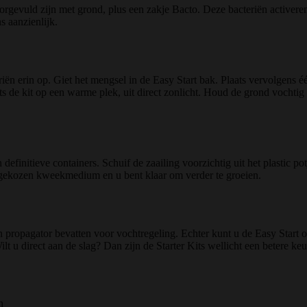
orgevuld zijn met grond, plus een zakje Bacto. Deze bacteriën activer
s aanzienlijk.
iën erin op. Giet het mengsel in de Easy Start bak. Plaats vervolgens 
s de kit op een warme plek, uit direct zonlicht. Houd de grond vochtig 
definitieve containers. Schuif de zaailing voorzichtig uit het plastic p
w gekozen kweekmedium en u bent klaar om verder te groeien.
een propagator bevatten voor vochtregeling. Echter kunt u de Easy Start 
lt u direct aan de slag? Dan zijn de Starter Kits wellicht een betere keu
n