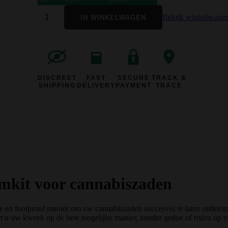
Bekijk winkelwage
IN WINKELWAGEN
DISCREET
FAST
SECURE
TRACK &
SHIPPING
DELIVERY
PAYMENT
TRACE
emkit voor cannabiszaden
 en foolproof manier om uw cannabiszaden succesvol te laten ontkieme
art u uw kweek op de best mogelijke manier, zonder gedoe of risico op 