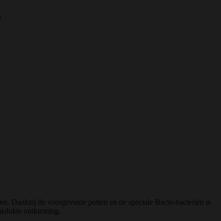
n
n. Dankzij de voorgevulde potten en de speciale Bacto-bacteriën is
mislukte ontkieming.