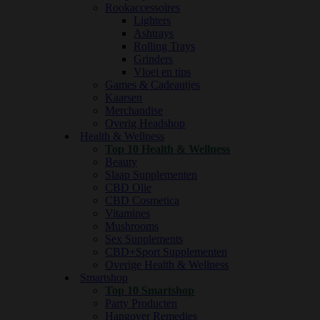
Rookaccessoires
Lighters
Ashtrays
Rolling Trays
Grinders
Vloei en tips
Games & Cadeautjes
Kaarsen
Merchandise
Overig Headshop
Health & Wellness
Top 10 Health & Wellness
Beauty
Slaap Supplementen
CBD Olie
CBD Cosmetica
Vitamines
Mushrooms
Sex Supplements
CBD+Sport Supplementen
Overige Health & Wellness
Smartshop
Top 10 Smartshop
Party Producten
Hangover Remedies