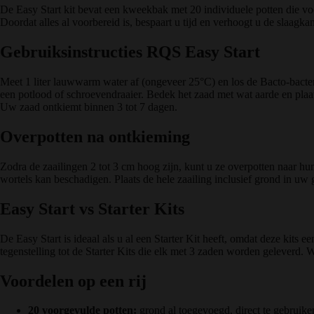
De Easy Start kit bevat een kweekbak met 20 individuele potten die vo
Doordat alles al voorbereid is, bespaart u tijd en verhoogt u de slaagkan
Gebruiksinstructies RQS Easy Start
Meet 1 liter lauwwarm water af (ongeveer 25°C) en los de Bacto-bacter
een potlood of schroevendraaier. Bedek het zaad met wat aarde en plaat
Uw zaad ontkiemt binnen 3 tot 7 dagen.
Overpotten na ontkieming
Zodra de zaailingen 2 tot 3 cm hoog zijn, kunt u ze overpotten naar hun 
wortels kan beschadigen. Plaats de hele zaailing inclusief grond in u
Easy Start vs Starter Kits
De Easy Start is ideaal als u al een Starter Kit heeft, omdat deze kits 
tegenstelling tot de Starter Kits die elk met 3 zaden worden geleverd. Wi
Voordelen op een rij
20 voorgevulde potten:
grond al toegevoegd, direct te gebruike