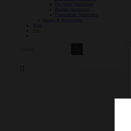
Dry Herb Vaporizers
Budget Vaporizers
Concentrate Vaporizers
Spares & Accessoires
New
Sale
Zoeken
Zoeken
Winkelwagen
GRATIS VERZENDING IN EUROPA VANAF €150
100% KWALITEIT