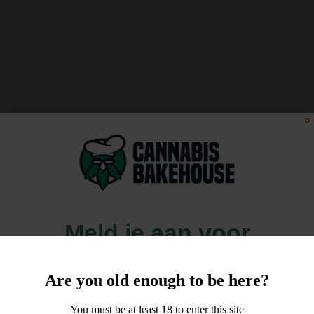
Meld je aan voor
10% korting
Are you old enough to be here?
op je order!
You must be at least 18 to enter this site