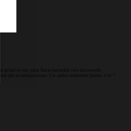
t grond en een zakje Bacto-bacteriën voor succesvolle
voor alle ervaringsniveaus. Uw zaden ontkiemen binnen 3 tot 7