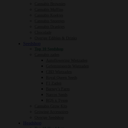
Cannabis Brownies
Cannabis Muffins
Cannabis Koekjes
Cannabis Snoepjes
Cannabis Drankjes
Chocolade
Overige Edibles & Drinks
Seedshop
Top 10 Seedshop
Cannabis zaden
Autoflowering Wietzaden
Gefeminiseerde Wietzaden
CBD Wietzaden
Royal Queen Seeds
F1 Zaden
Barney’s Farm
Narcos Seeds
RQS x Tyson
Cannabis Grow Kits
Growing Accessoires
Overige Seedshop
Headshop