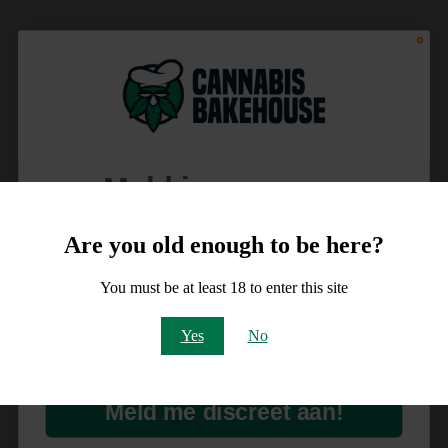
Meld je aan voor
10% korting
Are you old enough to be here?
op je order!
You must be at least 18 to enter this site
Email
Yes
No
Meld me discreet aan!