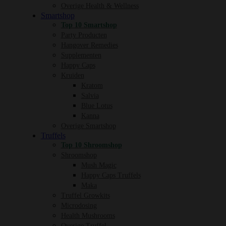
Overige Health & Wellness
Smartshop
Top 10 Smartshop
Party Producten
Hangover Remedies
Supplementen
Happy Caps
Kruiden
Kratom
Salvia
Blue Lotus
Kanna
Overige Smartshop
Truffels
Top 10 Shroomshop
Shroomshop
Mush Magic
Happy Caps Truffels
Maka
Truffel Growkits
Microdosing
Health Mushrooms
Overige Truffel