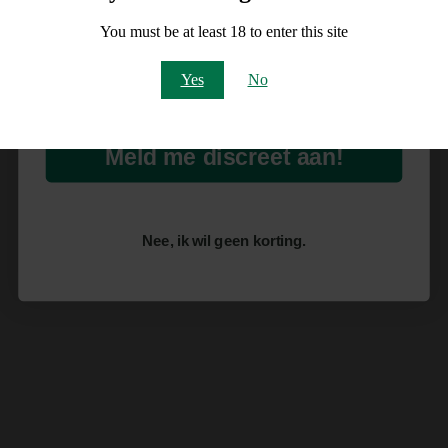
op je order!
You must be at least 18 to enter this site
Email
Yes
No
Meld me discreet aan!
Nee, ik wil geen korting.