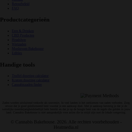
Retourbeleid
FAQ
Productcategorieën
Eten & Drinken
CBD Producten
Headshop
Wietzaden
Mushroom Bakehouse
Edibles
Handige tools
Truffel dosering calculator
Kratom dosering calculator
Cannabiszaden finder
Veilig en snelle betalingen:
Zaden worden uitsluitend verkocht als souvenirs. In veel landen is het ontkiemen van zaden verboden. Zorg
ervoor dat je goed geïnformeerd bent voordat je een aankoop doet. Met je aankoop bevestig je dat je de
wettelijke meerderjarigheidsleeftijd hebt bereikt en dat je op de hoogte bent van de regels die gelden in jouw
land. Cannabis Bakehouse is niet aansprakelijk voor acties die in strijd zijn met de lokale wetgeving.
© Cannabis Bakehouse. 2026. Alle rechten voorbehouden -
Heatmedia.nl