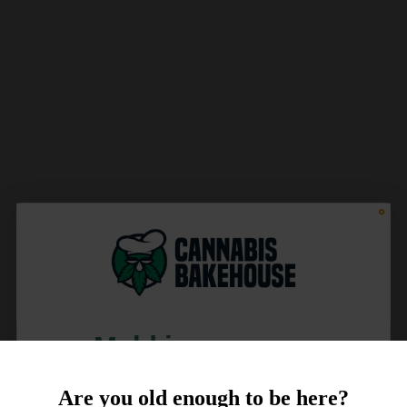
Meld je aan voor
10% korting
Are you old enough to be here?