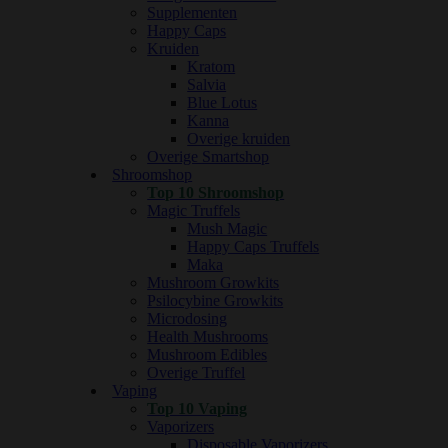
Supplementen
Happy Caps
Kruiden
Kratom
Salvia
Blue Lotus
Kanna
Overige kruiden
Overige Smartshop
Shroomshop
Top 10 Shroomshop
Magic Truffels
Mush Magic
Happy Caps Truffels
Maka
Mushroom Growkits
Psilocybine Growkits
Microdosing
Health Mushrooms
Mushroom Edibles
Overige Truffel
Vaping
Top 10 Vaping
Vaporizers
Disposable Vaporizers