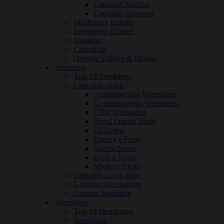
Cannabis Muffins
Cannabis Snoepjes
Mushroom Edibles
Energizing Edibles
Drankjes
Chocolade
Overige Edibles & Drinks
Seedshop
Top 10 Seedshop
Cannabis zaden
Autoflowering Wietzaden
Gefeminiseerde Wietzaden
CBD Wietzaden
Royal Queen Seeds
F1 Zaden
Barney’s Farm
Narcos Seeds
RQS x Tyson
Mystery Packs
Cannabis Grow Kits
Growing Accessoires
Overige Seedshop
Headshop
Top 10 Headshop
Bong/Pipe