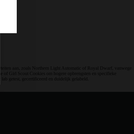
ëteiten aan, zoals Northern Light Automatic of Royal Dwarf, vanwege
e of Girl Scout Cookies om hogere opbrengsten en specifieke
lab getest, gecertificeerd en duidelijk gelabeld.