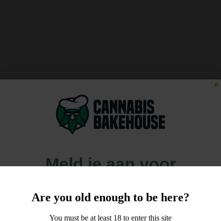
Meld je aan voor
10% korting
Are you old enough to be here?
op je order!
You must be at least 18 to enter this site