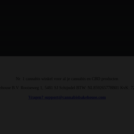
Nr. 1 cannabis winkel voor al je cannabis en CBD producten
ehouse B.V. Rooiseweg 1, 5481 SJ Schijndel BTW: NL859265778B01 KvK: 7
Vragen? support@cannabisbakehouse.com