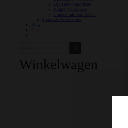
Dry Herb Vaporizers
Budget Vaporizers
Concentrate Vaporizers
Spares & Accessoires
New
Sale
Zoeken
Zoeken
Winkelwagen
GRATIS VERZENDING IN EUROPA VANAF €150
100% KWALITEIT
DISCRETE VERZENDING