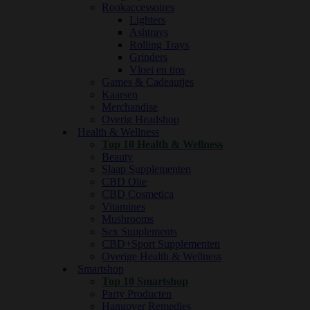
Rookaccessoires
Lighters
Ashtrays
Rolling Trays
Grinders
Vloei en tips
Games & Cadeautjes
Kaarsen
Merchandise
Overig Headshop
Health & Wellness
Top 10 Health & Wellness
Beauty
Slaap Supplementen
CBD Olie
CBD Cosmetica
Vitamines
Mushrooms
Sex Supplements
CBD+Sport Supplementen
Overige Health & Wellness
Smartshop
Top 10 Smartshop
Party Producten
Hangover Remedies