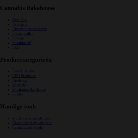
Cannabis Bakehouse
Over Ons
Bezorging
Algemene voorwaarden
Privacy policy
Sitemap
Retourbeleid
FAQ
Productcategorieën
Eten & Drinken
CBD Producten
Headshop
Wietzaden
Mushroom Bakehouse
Edibles
Handige tools
Truffel dosering calculator
Kratom dosering calculator
Cannabiszaden finder