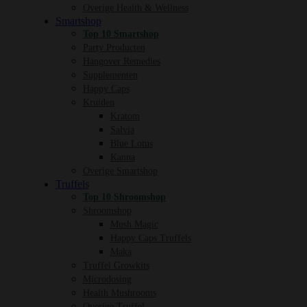
Overige Health & Wellness
Smartshop
Top 10 Smartshop
Party Producten
Hangover Remedies
Supplementen
Happy Caps
Kruiden
Kratom
Salvia
Blue Lotus
Kanna
Overige Smartshop
Truffels
Top 10 Shroomshop
Shroomshop
Mush Magic
Happy Caps Truffels
Maka
Truffel Growkits
Microdosing
Health Mushrooms
Overige Truffel