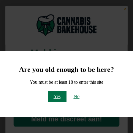
Meld je aan voor
10% korting
Are you old enough to be here?
op je order!
You must be at least 18 to enter this site
Email
Yes
No
Meld me discreet aan!