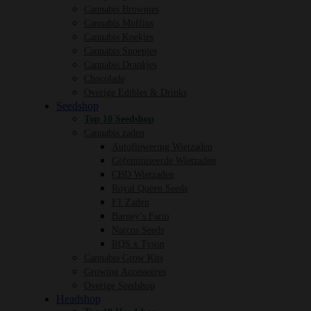
Cannabis Brownies
Cannabis Muffins
Cannabis Koekjes
Cannabis Snoepjes
Cannabis Drankjes
Chocolade
Overige Edibles & Drinks
Seedshop
Top 10 Seedshop
Cannabis zaden
Autoflowering Wietzaden
Gefeminiseerde Wietzaden
CBD Wietzaden
Royal Queen Seeds
F1 Zaden
Barney’s Farm
Narcos Seeds
RQS x Tyson
Cannabis Grow Kits
Growing Accessoires
Overige Seedshop
Headshop