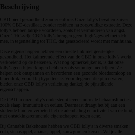
Beschrijving
CBD biedt gezondheid zonder euforie. Onze lolly’s bevatten zuiver
100% CBD-destillaat, zonder residuen na zorgvuldige extractie. Deze
lolly’s hebben talrijke voordelen, zoals het verminderen van angst.
Onze THC-vrije CBD lolly’s brengen geen ‘high’-gevoel met zich
mee, in tegenstelling tot THC, dat geassocieerd wordt met marihuana.
Deze eigenschappen hebben een directe link met geestelijke
gezondheid. Het kalmerende effect van de CBD in onze lolly’s werkt
verkoelend op de hersenen. Wat nog opmerkelijker is, is dat onze
lolly’s geen bijwerkingen hebben zoals sommige medicijnen. Ze
helpen ook ontspannen en bevorderen een gezonde bloedsomloop en
bloeddruk, vooral bij hypertensie. Voor degenen die pijn ervaren,
bieden onze CBD lolly’s verlichting dankzij de pijnstillende
eigenschappen.
De CBD in onze lolly’s ondersteunt tevens normale lichaamsfuncties
zoals slaap, immuniteit en eetlust. Daarnaast draagt het bij aan een
stralende huid en verbetert het de ademhaling en activiteit van de huid,
met ontstekingsremmende eigenschappen tegen acne.
Bij Cannabis Bakehouse hebben we CBD lolly’s in diverse smaken:
cola, sinaasappel, ananas, appel, kauwgom en kersen. Wil je alle