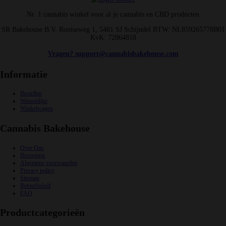
Nr. 1 cannabis winkel voor al je cannabis en CBD producten
SR Bakehouse B.V. Rooiseweg 1, 5481 SJ Schijndel BTW: NL859265778B01
KvK: 72864818
Vragen? support@cannabisbakehouse.com
Informatie
Bestellen
Wensenlijst
Winkelwagen
Cannabis Bakehouse
Over Ons
Bezorging
Algemene voorwaarden
Privacy policy
Sitemap
Retourbeleid
FAQ
Productcategorieën