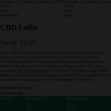
CBD Lollie
Vanaf:
€
2.95
Onze CBD Lollie’s zijn niet alleen een lust voor het oog door hun
prachtige ontwerp, maar ook het meest geliefde snoepje in onze
Amsterdamse winkel. De aantrekkelijke uitstraling komt samen met
fantastische smaak en de heilzame eigenschappen van CBD. Het
samenspel van plezierig design en medicinale voordelen maakt CBD
innemen niet alleen lekkerder, maar ook leuker. Een harmonieuze fusie
van genot en zorg, speciaal voor de zoetekauwen onder ons.
Artikelnummer:
N/B
Staffelkorting
Aantal
Korting (%)
Prijs per stuk
3 - 4
5%
€
2.80
5 - 9
10%
€
2.66