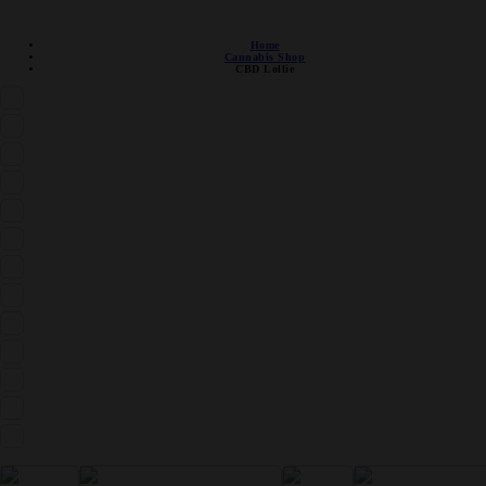
DISCRETE VERZENDING
Home
Cannabis Shop
CBD Lollie