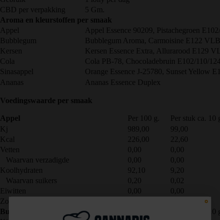
CBD per verpakking
5 Gm.
Aroma en kleurstoffen per smaak
Appel
Appel Essence 90209, Pistachegroen E10
Bubblegum
Bubblegum Aroma, Carmoisine E122 VL
Kersen
Kersen Essence Extra, Allurarood E129 V
Cola
Cola PB-78, Chocoladebruin E102/110/1
Sinasappel
Orange Essence J-25780, Sunset Yellow 
Ananas
Ananas Essence Duplex
Voedingswaarde per smaak
Appel
Per 100 g.
Per stuk ca. 10 
Kj
989,00
99,00
Kcal
226,00
22,60
Vetten
0,00
0,00
Waarvan verzadigde
0,00
0,00
Koolhydraten
92,10
9,20
Waarvan suikers
0,20
0,02
Eiwitten
0,00
0,00
Zout
0,01
0,00
Bubblegum
Per 100 g.
Per stuk ca. 10 