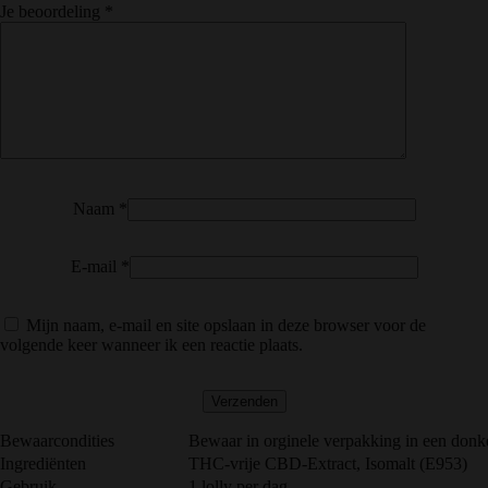
Je beoordeling
*
Naam
*
E-mail
*
Mijn naam, e-mail en site opslaan in deze browser voor de
volgende keer wanneer ik een reactie plaats.
Bewaarcondities
Bewaar in orginele verpakking in een don
Ingrediënten
THC-vrije CBD-Extract, Isomalt (E953)
Gebruik
1 lolly per dag