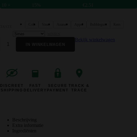
10 +
15%
€
2.51
Cola
Sinas
Ananas
Appel
Bubblegum
Kers
TASTE
WISSEN
Bekijk winkelwagen
IN WINKELWAGEN
DISCREET
FAST
SECURE
TRACK &
SHIPPING
DELIVERY
PAYMENT
TRACE
Beschrijving
Extra informatie
Ingrediënten