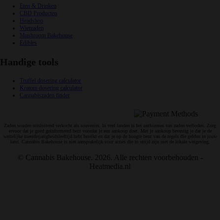
Eten & Drinken
CBD Producten
Headshop
Wietzaden
Mushroom Bakehouse
Edibles
Handige tools
Truffel dosering calculator
Kratom dosering calculator
Cannabiszaden finder
Veilig en snelle betalingen:
Zaden worden uitsluitend verkocht als souvenirs. In veel landen is het ontkiemen van zaden verboden. Zorg
ervoor dat je goed geïnformeerd bent voordat je een aankoop doet. Met je aankoop bevestig je dat je de
wettelijke meerderjarigheidsleeftijd hebt bereikt en dat je op de hoogte bent van de regels die gelden in jouw
land. Cannabis Bakehouse is niet aansprakelijk voor acties die in strijd zijn met de lokale wetgeving.
© Cannabis Bakehouse. 2026. Alle rechten voorbehouden -
Heatmedia.nl