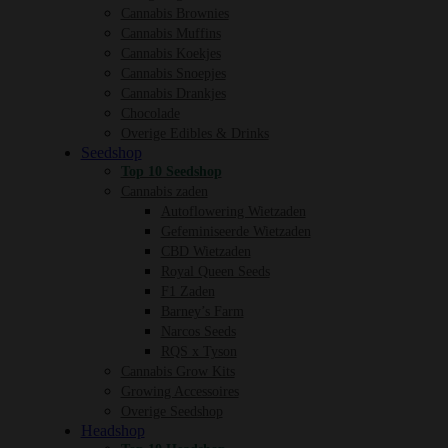
Cannabis Brownies
Cannabis Muffins
Cannabis Koekjes
Cannabis Snoepjes
Cannabis Drankjes
Chocolade
Overige Edibles & Drinks
Seedshop
Top 10 Seedshop
Cannabis zaden
Autoflowering Wietzaden
Gefeminiseerde Wietzaden
CBD Wietzaden
Royal Queen Seeds
F1 Zaden
Barney’s Farm
Narcos Seeds
RQS x Tyson
Cannabis Grow Kits
Growing Accessoires
Overige Seedshop
Headshop