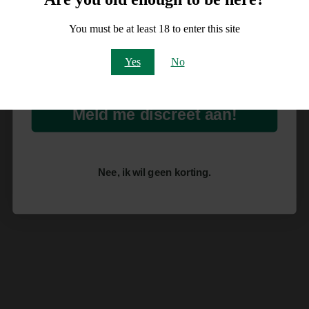
op je order!
You must be at least 18 to enter this site
Email
Yes
No
Meld me discreet aan!
Nee, ik wil geen korting.