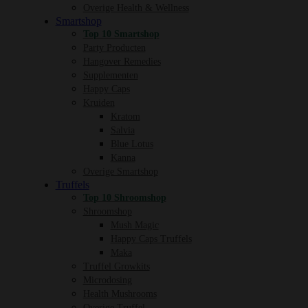
Overige Health & Wellness
Smartshop
Top 10 Smartshop
Party Producten
Hangover Remedies
Supplementen
Happy Caps
Kruiden
Kratom
Salvia
Blue Lotus
Kanna
Overige Smartshop
Truffels
Top 10 Shroomshop
Shroomshop
Mush Magic
Happy Caps Truffels
Maka
Truffel Growkits
Microdosing
Health Mushrooms
Overige Truffel