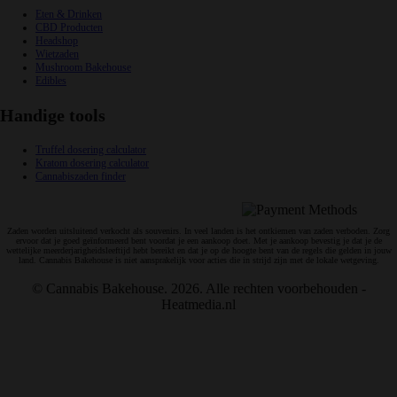
Eten & Drinken
CBD Producten
Headshop
Wietzaden
Mushroom Bakehouse
Edibles
Handige tools
Truffel dosering calculator
Kratom dosering calculator
Cannabiszaden finder
Veilig en snelle betalingen:
Zaden worden uitsluitend verkocht als souvenirs. In veel landen is het ontkiemen van zaden verboden. Zorg
ervoor dat je goed geïnformeerd bent voordat je een aankoop doet. Met je aankoop bevestig je dat je de
wettelijke meerderjarigheidsleeftijd hebt bereikt en dat je op de hoogte bent van de regels die gelden in jouw
land. Cannabis Bakehouse is niet aansprakelijk voor acties die in strijd zijn met de lokale wetgeving.
© Cannabis Bakehouse. 2026. Alle rechten voorbehouden -
Heatmedia.nl