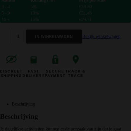
Aantal
Korting (%)
Prijs per stuk
3 - 4
5%
€
33.20
5 - 9
10%
€
31.46
10 +
15%
€
29.71
Bekijk winkelwagen
IN WINKELWAGEN
DISCREET
FAST
SECURE
TRACK &
SHIPPING
DELIVERY
PAYMENT
TRACE
Beschrijving
Beschrijving
Je dagelijkse activiteiten kunnen er de oorzaak van zijn dat je gaat