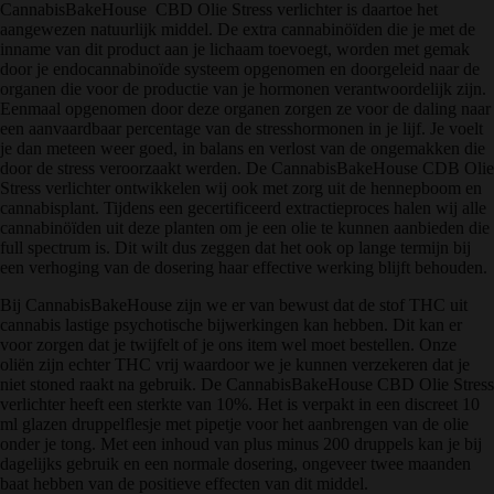
CannabisBakeHouse CBD Olie Stress verlichter is daartoe het
aangewezen natuurlijk middel. De extra cannabinöïden die je met de
inname van dit product aan je lichaam toevoegt, worden met gemak
door je endocannabinoïde systeem opgenomen en doorgeleid naar de
organen die voor de productie van je hormonen verantwoordelijk zijn.
Eenmaal opgenomen door deze organen zorgen ze voor de daling naar
een aanvaardbaar percentage van de stresshormonen in je lijf. Je voelt
je dan meteen weer goed, in balans en verlost van de ongemakken die
door de stress veroorzaakt werden. De CannabisBakeHouse CDB Olie
Stress verlichter ontwikkelen wij ook met zorg uit de hennepboom en
cannabisplant. Tijdens een gecertificeerd extractieproces halen wij alle
cannabinöïden uit deze planten om je een olie te kunnen aanbieden die
full spectrum is. Dit wilt dus zeggen dat het ook op lange termijn bij
een verhoging van de dosering haar effective werking blijft behouden.
Bij CannabisBakeHouse zijn we er van bewust dat de stof THC uit
cannabis lastige psychotische bijwerkingen kan hebben. Dit kan er
voor zorgen dat je twijfelt of je ons item wel moet bestellen. Onze
oliën zijn echter THC vrij waardoor we je kunnen verzekeren dat je
niet stoned raakt na gebruik. De CannabisBakeHouse CBD Olie Stress
verlichter heeft een sterkte van 10%. Het is verpakt in een discreet 10
ml glazen druppelflesje met pipetje voor het aanbrengen van de olie
onder je tong. Met een inhoud van plus minus 200 druppels kan je bij
dagelijks gebruik en een normale dosering, ongeveer twee maanden
baat hebben van de positieve effecten van dit middel.