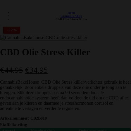
DISCRETE VERZENDING
Home
Cannabis Shop
CBD Olie Stress Killer
-22%
CBD Olie Stress Killer
Oorspronkelijke
Huidige
€
44.95
€
34.95
prijs
prijs
CannabisBakeHouse CBD Olie Stress killler/verlichter gebruik je heel
was:
is:
gemakkelijk door enkele druppels van deze olie onder je tong aan te
brengen. Slik deze druppels pas na 90 seconden door. Je
€44.95.
€34.95.
endocannabinoïde systeem heeft dan voldoende tijd om de CBD af te
geven aan je klieren en daarmee je stresshormonen cortisol en
adrealine te verlagen en verder te reguleren.
Artikelnummer:
CB2B010
Staffelkorting