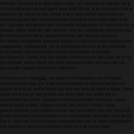
stressen. Eerst merk je daar nog weinig van, maar als de situatie die je
dit oncomfortabel gevoel geeft door blijft duren, is de kans groot dat je
afstevent op een burn-out. Stress kan je zien als het emotioneel en
rationeel gezien alles uit je zelf halen terwijl er haast niets meer in je
zit, vanwege een gebrek aan voldoende rustperiodes of rustpunten in je
bestaan. Deze periodes zijn bedoelt voor het aanmaken van hormonen
en andere stoffen die je algeheel welzijn mee helpen reguleren.
Het stress verhogende hormoon cortisol wordt door onze bijschorsnier
aangemaakt. Afhankelijk van je lichaamsbouw heb je een bepaalde
hoeveelheid van dit hormoon nodig om normaal te kunnen
functioneren. Samen met het andere stresshormoon adrealine zal je bij
een normale hoeveelheid van deze hormonen alert genoeg zijn om
gevaarlijke situaties te kunnen ontwijken.
Soms kan een verhoging van deze twee hormonen een welkome
bijkomstigheid zijn. Dit is het geval wanneer je deel neemt aan een
sportwedstrijd of vastberaden bent om een beoaald doel te halen. Deze
goeie stress kan je met gemak aan en is vaak ook nodig om je
optimistisch te voelen. Negatieve stress kan echter leiden tot onder
andere lusteloosheid, slapeloosheid, een slechte eetlust, angst,
paniekerigheid, suikerziekte en hart- en vaatziekten. Op den duur heb
je dus een burn-out en daarmee een verminderde behoefte om te leven.
Het is vanwege bovenstaande consequenties aan te raden om periodes
van negatieve stress te beperken of het liefst te voorkomen.