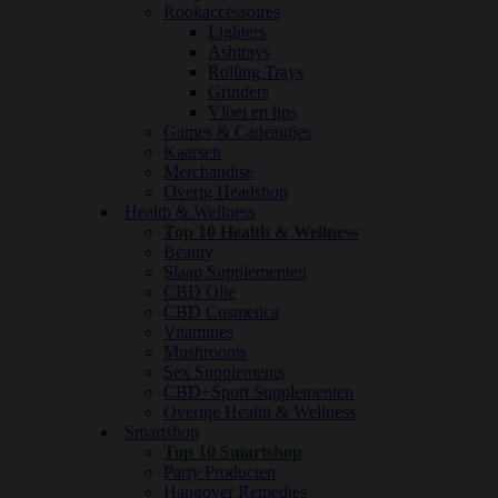
Rookaccessoires
Lighters
Ashtrays
Rolling Trays
Grinders
Vloei en tips
Games & Cadeautjes
Kaarsen
Merchandise
Overig Headshop
Health & Wellness
Top 10 Health & Wellness
Beauty
Slaap Supplementen
CBD Olie
CBD Cosmetica
Vitamines
Mushrooms
Sex Supplements
CBD+Sport Supplementen
Overige Health & Wellness
Smartshop
Top 10 Smartshop
Party Producten
Hangover Remedies