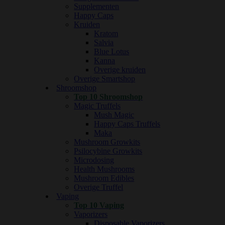
Supplementen
Happy Caps
Kruiden
Kratom
Salvia
Blue Lotus
Kanna
Overige kruiden
Overige Smartshop
Shroomshop
Top 10 Shroomshop
Magic Truffels
Mush Magic
Happy Caps Truffels
Maka
Mushroom Growkits
Psilocybine Growkits
Microdosing
Health Mushrooms
Mushroom Edibles
Overige Truffel
Vaping
Top 10 Vaping
Vaporizers
Disposable Vaporizers