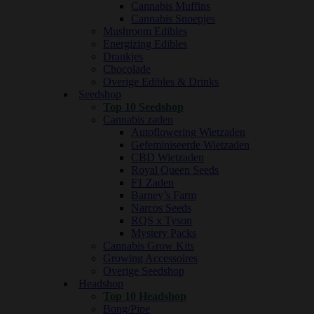
Cannabis Muffins
Cannabis Snoepjes
Mushroom Edibles
Energizing Edibles
Drankjes
Chocolade
Overige Edibles & Drinks
Seedshop
Top 10 Seedshop
Cannabis zaden
Autoflowering Wietzaden
Gefeminiseerde Wietzaden
CBD Wietzaden
Royal Queen Seeds
F1 Zaden
Barney’s Farm
Narcos Seeds
RQS x Tyson
Mystery Packs
Cannabis Grow Kits
Growing Accessoires
Overige Seedshop
Headshop
Top 10 Headshop
Bong/Pipe