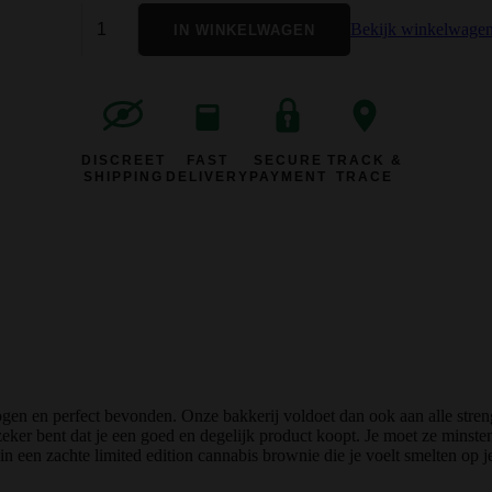
Bekijk winkelwage
IN WINKELWAGEN
DISCREET
FAST
SECURE
TRACK &
SHIPPING
DELIVERY
PAYMENT
TRACE
gen en perfect bevonden. Onze bakkerij voldoet dan ook aan alle stren
zeker bent dat je een goed en degelijk product koopt. Je moet ze minste
n een zachte limited edition cannabis brownie die je voelt smelten op je to