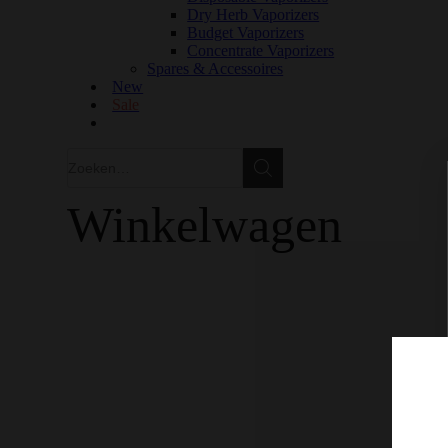
Dry Herb Vaporizers
Budget Vaporizers
Concentrate Vaporizers
Spares & Accessoires
New
Sale
Zoeken
Zoeken
Winkelwagen
GRATIS VERZENDING IN EUROPA VANAF €150
100% KWALITEIT
DISCRETE VERZENDING