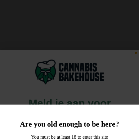
Meld je aan voor
10% korting
Are you old enough to be here?
op je order!
You must be at least 18 to enter this site