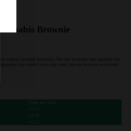
 Cannabis Brownie
ted edition cannabis brownies. Dit zijn brownies met karakter! De
 oproepen zijn subtiel aanwezig want, bij een brownie overheerst
Prijs per stuk
€
4.70
€
4.46
€
4.21