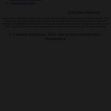
Cannabiszaden finder
Veilig en snelle betalingen:
Zaden worden uitsluitend verkocht als souvenirs. In veel landen is het ontkiemen van zaden verboden. Zorg
ervoor dat je goed geïnformeerd bent voordat je een aankoop doet. Met je aankoop bevestig je dat je de
wettelijke meerderjarigheidsleeftijd hebt bereikt en dat je op de hoogte bent van de regels die gelden in jouw
land. Cannabis Bakehouse is niet aansprakelijk voor acties die in strijd zijn met de lokale wetgeving.
© Cannabis Bakehouse. 2026. Alle rechten voorbehouden -
Heatmedia.nl