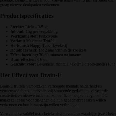
potentie. Brain-E is ideaal voor volwassenen van 18 jaar en ouder die
graag nieuwe denkpaden verkennen.
Productspecificaties
Sterkte:
Licht – 3/5 ☆
Inhoud:
15g per verpakking
Werkzame stof:
Psilocybine
Variant:
Mexicana Truffel
Herkomst:
Happy Tuber kwekerij
Houdbaarheid:
Tot 2 maanden in de koelkast
Effect inzetting:
30-60 minuten na inname
Duur effecten:
4-6 uur
Geschikt voor:
Beginners, mentale helderheid zoekenden (18+)
Het Effect van Brain-E
Brain-E truffels veroorzaken verhoogde mentale helderheid en
vernieuwde focus. Je ervaart vrij stromende gedachten, verbeterde
creativiteit en nieuwe inzichten zonder lichamelijke traagheid. Dit
maakt ze ideaal voor diegenen die hun gedachteprocesken willen
verkennen en hun bewustzijn willen verbreiden.
Verwacht een subtiel maar betekenisvol avontuur waarbij je jezelf beter