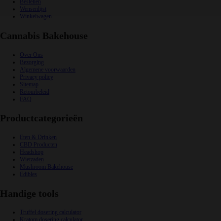
Bestellen
Wensenlijst
Winkelwagen
Cannabis Bakehouse
Over Ons
Bezorging
Algemene voorwaarden
Privacy policy
Sitemap
Retourbeleid
FAQ
Productcategorieën
Eten & Drinken
CBD Producten
Headshop
Wietzaden
Mushroom Bakehouse
Edibles
Handige tools
Truffel dosering calculator
Kratom dosering calculator