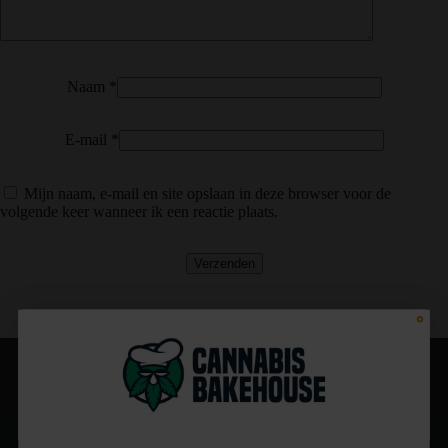
Naam
*
E-mail
*
Mijn naam, e-mail en site opslaan in deze browser voor de
volgende keer wanneer ik een reactie plaats.
Volg ons op instagram