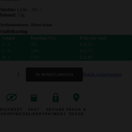
Sterkte:
Licht – 3/5 ☆
Inhoud:
15g
Artikelnummer:
Tuber-brain
Staffelkorting
Aantal
Korting (%)
Prijs per stuk
3 - 4
5%
€
16.63
5 - 9
10%
€
15.75
10 +
15%
€
14.88
Bekijk winkelwagen
IN WINKELWAGEN
DISCREET
FAST
SECURE
TRACK &
SHIPPING
DELIVERY
PAYMENT
TRACE