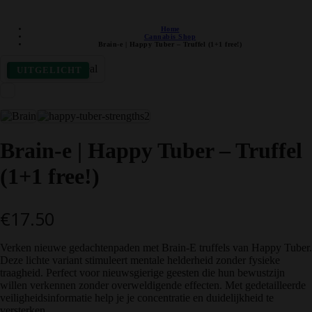
DISCRETE VERZENDING
Home
Cannabis Shop
Brain-e | Happy Tuber – Truffel (1+1 free!)
UITGELICHT
Brain-e | Happy Tuber – Truffel
(1+1 free!)
€
17.50
Verken nieuwe gedachtenpaden met Brain-E truffels van Happy Tuber.
Deze lichte variant stimuleert mentale helderheid zonder fysieke
traagheid. Perfect voor nieuwsgierige geesten die hun bewustzijn
willen verkennen zonder overweldigende effecten. Met gedetailleerde
veiligheidsinformatie help je je concentratie en duidelijkheid te
versterken.