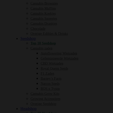
Cannabis Brownies
Cannabis Muffins
Cannabis Koekjes
Cannabis Snoepjes
Cannabis Drankjes
Chocolade
Overige Edibles & Drinks
Seedshop
Top 10 Seedshop
Cannabis zaden
Autoflowering Wietzaden
Gefeminiseerde Wietzaden
CBD Wietzaden
Royal Queen Seeds
F1 Zaden
Barney’s Farm
Narcos Seeds
RQS x Tyson
Cannabis Grow Kits
Growing Accessoires
Overige Seedshop
Headshop