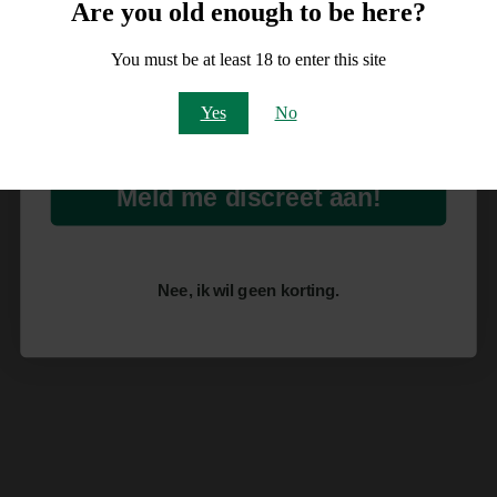
10% korting
Are you old enough to be here?
op je order!
You must be at least 18 to enter this site
Email
Yes
No
Meld me discreet aan!
Nee, ik wil geen korting.