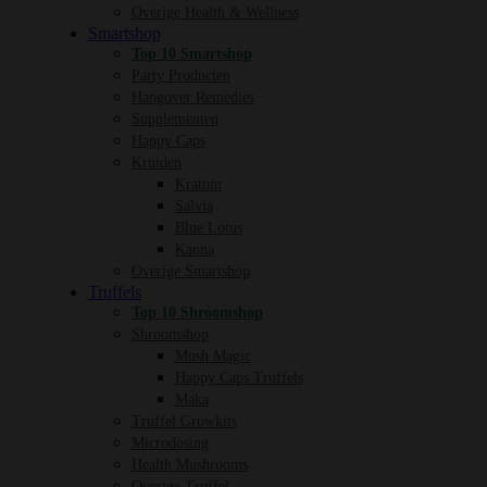
Overige Health & Wellness
Smartshop
Top 10 Smartshop
Party Producten
Hangover Remedies
Supplementen
Happy Caps
Kruiden
Kratom
Salvia
Blue Lotus
Kanna
Overige Smartshop
Truffels
Top 10 Shroomshop
Shroomshop
Mush Magic
Happy Caps Truffels
Maka
Truffel Growkits
Microdosing
Health Mushrooms
Overige Truffel