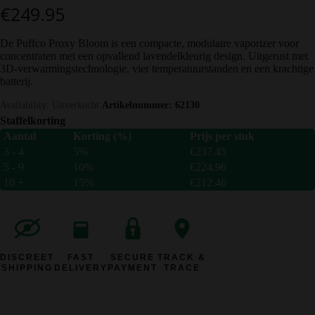
€
249.95
De Puffco Proxy Bloom is een compacte, modulaire vaporizer voor
concentraten met een opvallend lavendelkleurig design. Uitgerust met
3D-verwarmingstechnologie, vier temperatuurstanden en een krachtige
batterij.
Availability:
Uitverkocht
Artikelnummer:
62130
Staffelkorting
Aantal
Korting (%)
Prijs per stuk
3 - 4
5%
€
237.45
5 - 9
10%
€
224.96
10 +
15%
€
212.46
DISCREET
FAST
SECURE
TRACK &
SHIPPING
DELIVERY
PAYMENT
TRACE