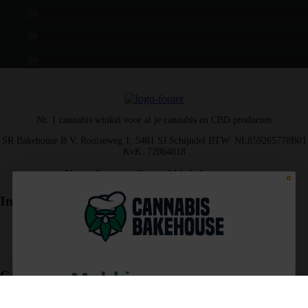
Nr. 1 cannabis winkel voor al je cannabis en CBD producten
SR Bakehouse B.V. Rooiseweg 1, 5481 SJ Schijndel BTW: NL859265778B01
KvK: 72864818
Vragen? support@cannabisbakehouse.com
Informatie
Bestellen
Wensenlijst
Winkelwagen
Cannabis Bakehouse
Meld je aan voor
Over Ons