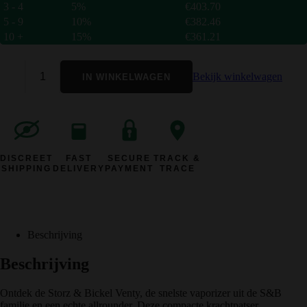
3 - 4
5%
€
403.70
5 - 9
10%
€
382.46
10 +
15%
€
361.21
Bekijk winkelwagen
IN WINKELWAGEN
DISCREET
FAST
SECURE
TRACK &
SHIPPING
DELIVERY
PAYMENT
TRACE
Beschrijving
Beschrijving
Ontdek de Storz & Bickel Venty, de snelste vaporizer uit de S&B
familie en een echte allrounder. Deze compacte krachtpatser