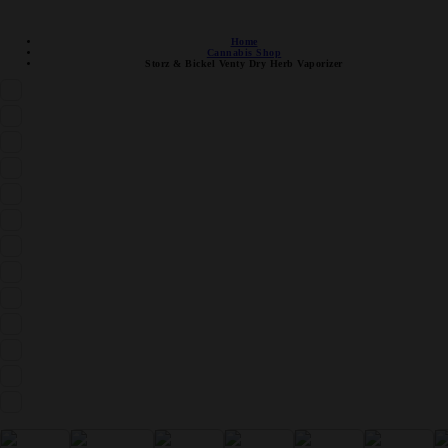
DISCRETE VERZENDING
Home
Cannabis Shop
Storz & Bickel Venty Dry Herb Vaporizer