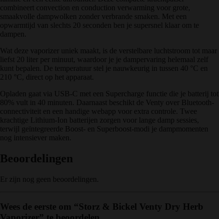
combineert convection en conduction verwarming voor grote,
smaakvolle dampwolken zonder verbrande smaken. Met een
opwarmtijd van slechts 20 seconden ben je supersnel klaar om te
dampen.
Wat deze vaporizer uniek maakt, is de verstelbare luchtstroom tot maar
liefst 20 liter per minuut, waardoor je je dampervaring helemaal zelf
kunt bepalen. De temperatuur stel je nauwkeurig in tussen 40 °C en
210 °C, direct op het apparaat.
Opladen gaat via USB-C met een Supercharge functie die je batterij tot
80% vult in 40 minuten. Daarnaast beschikt de Venty over Bluetooth-
connectiviteit en een handige webapp voor extra controle. Twee
krachtige Lithium-Ion batterijen zorgen voor lange damp sessies,
terwijl geïntegreerde Boost- en Superboost-modi je dampmomenten
nog intensiever maken.
Beoordelingen
Er zijn nog geen beoordelingen.
Wees de eerste om “Storz & Bickel Venty Dry Herb
Vaporizer” te beoordelen