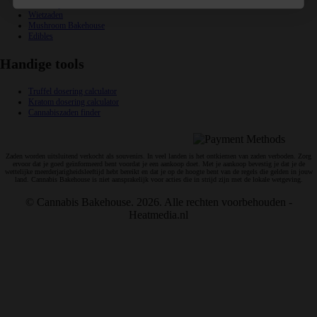
Headshop
Wietzaden
Mushroom Bakehouse
Edibles
Handige tools
Truffel dosering calculator
Kratom dosering calculator
Cannabiszaden finder
Veilig en snelle betalingen:
Zaden worden uitsluitend verkocht als souvenirs. In veel landen is het ontkiemen van zaden verboden. Zorg
ervoor dat je goed geïnformeerd bent voordat je een aankoop doet. Met je aankoop bevestig je dat je de
wettelijke meerderjarigheidsleeftijd hebt bereikt en dat je op de hoogte bent van de regels die gelden in jouw
land. Cannabis Bakehouse is niet aansprakelijk voor acties die in strijd zijn met de lokale wetgeving.
© Cannabis Bakehouse. 2026. Alle rechten voorbehouden -
Heatmedia.nl