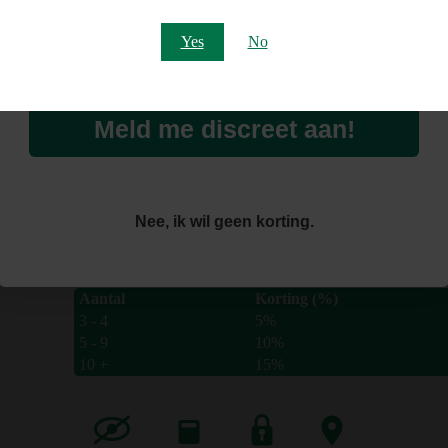
Email
Yes
No
X-Vape Cheech and Chong 
Meld me discreet aan!
€
47.45
De X-Vape Cheech & Chong is een compacte en snelle dry 
mAh batterij. Perfect voor onderweg of thuis
Nee, ik wil geen korting.
Availability:
Uitverkocht
Artikelnummer:
58521
Staffelkorting
Aantal
Korting (%)
3 - 4
5%
5 - 9
10%
10 +
15%