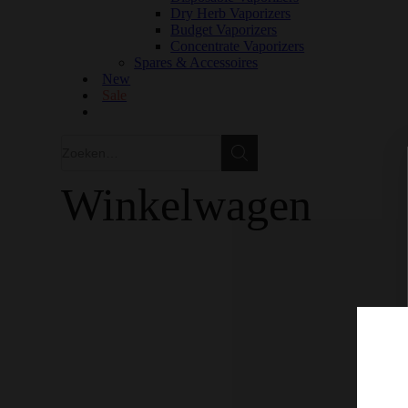
Dry Herb Vaporizers
Budget Vaporizers
Concentrate Vaporizers
Spares & Accessoires
New
Sale
Zoeken
Zoeken
Winkelwagen
GRATIS VERZENDING IN EUROPA VANAF €150
100% KWALITEIT
DISCRETE VERZENDING