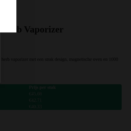
Herb Vaporizer
herb vaporizer met een strak design, magnetische oven en 1000
Prijs per stuk
€
45.08
€
42.71
€
40.33