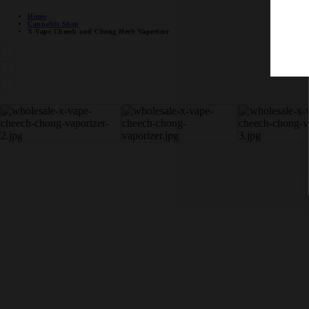
Home
Cannabis Shop
X-Vape Cheech and Chong Herb Vaporizer