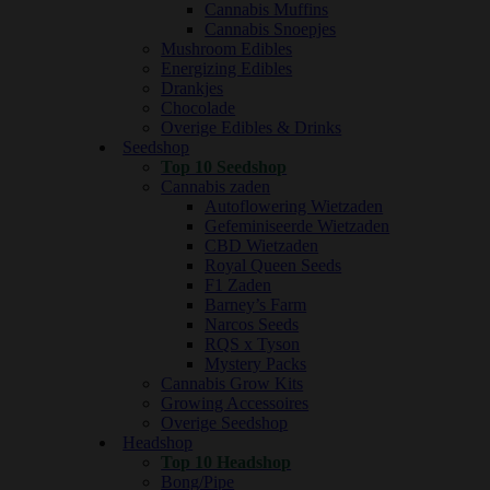
Cannabis Muffins
Cannabis Snoepjes
Mushroom Edibles
Energizing Edibles
Drankjes
Chocolade
Overige Edibles & Drinks
Seedshop
Top 10 Seedshop
Cannabis zaden
Autoflowering Wietzaden
Gefeminiseerde Wietzaden
CBD Wietzaden
Royal Queen Seeds
F1 Zaden
Barney’s Farm
Narcos Seeds
RQS x Tyson
Mystery Packs
Cannabis Grow Kits
Growing Accessoires
Overige Seedshop
Headshop
Top 10 Headshop
Bong/Pipe