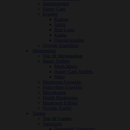
Supplementen
Happy Caps
Kruiden
Kratom
Salvia
Blue Lotus
Kanna
Overige kruiden
Overige Smartshop
Shroomshop
Top 10 Shroomshop
Magic Truffels
Mush Magic
Happy Caps Truffels
Maka
Mushroom Growkits
Psilocybine Growkits
Microdosing
Health Mushrooms
Mushroom Edibles
Overige Truffel
Vaping
Top 10 Vaping
Vaporizers
Disposable Vaporizers