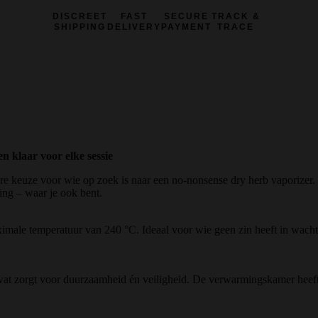
DISCREET
FAST
SECURE
TRACK &
SHIPPING
DELIVERY
PAYMENT
TRACE
 klaar voor elke sessie
e keuze voor wie op zoek is naar een no-nonsense dry herb vaporizer.
ing – waar je ook bent.
ale temperatuur van 240 °C. Ideaal voor wie geen zin heeft in wachte
 wat zorgt voor duurzaamheid én veiligheid. De verwarmingskamer heeft 