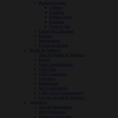
Rookaccessoires
Lighters
Ashtrays
Rolling Trays
Grinders
Vloei en tips
Games & Cadeautjes
Kaarsen
Merchandise
Overig Headshop
Health & Wellness
Top 10 Health & Wellness
Beauty
Slaap Supplementen
CBD Olie
CBD Cosmetica
Vitamines
Mushrooms
Sex Supplements
CBD+Sport Supplementen
Overige Health & Wellness
Smartshop
Top 10 Smartshop
Party Producten
Hangover Remedies