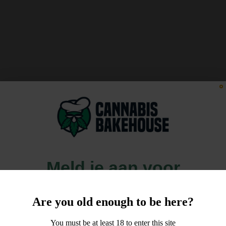
Meld je aan voor
10% korting
Are you old enough to be here?
op je order!
You must be at least 18 to enter this site